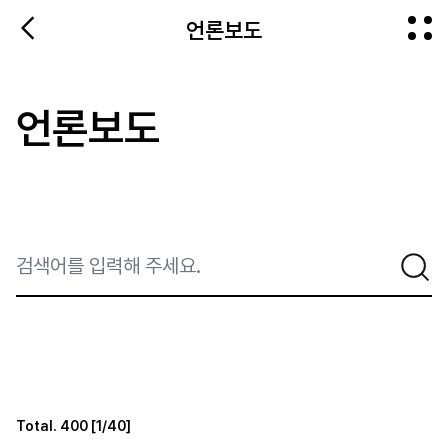
뒤로가기
언론보도
전체메뉴
언론보도
검색
Total.
400
[
1
/
40
]