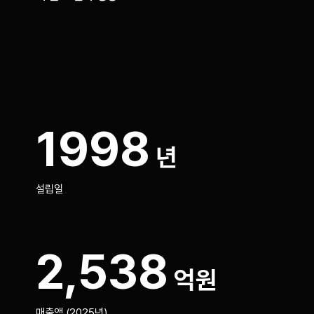
1998
년
설립일
2,538
억원
매출액 (2025년)